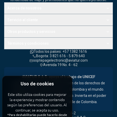
keyboard_arrow_down
Acerca de nosotros
keyboard_arrow_down
Servicio al cliente
keyboard_arrow_down
Otros productos y servicios
keyboard_arrow_down
Términos y condiciones
Todos los países: +57 1382 1616
Bogota: 3 821 616 - 5 879 640
call
soptepagelectronic@aviatur.com
mail
Avenida 19 No. 4 - 62
location_on
AVIATUR S.A.S. apoya el trabajo de UNICEF
comprometiéndose con la protección de los derechos de
Uso de cookies
las niñas, niños y adolescentes en Colombia y el mundo.
Este sitio utiliza cookies para mejorar
Necesitamos también su compromiso. Invierta en el poder
la experiencia y mostrar contenido
de los niños, el valor más rentable de Colombia.
según las preferencias del usuario. Al
continuar, se acepta su uso.
NIT: 860.000.018-2
description
*Para deshabilitarlas puede hacerlo desde