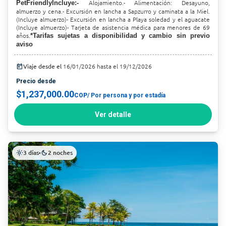
Alojamiento.- Alimentación: Desayuno,
PetFriendlyIncluye:-
almuerzo y cena.- Excursión en lancha a Sapzurro y caminata a la Miel.
(Incluye almuerzo)- Excursión en lancha a Playa soledad y el aguacate
(Incluye almuerzo)- Tarjeta de asistencia médica para menores de 69
años.
*Tarifas sujetas a disponibilidad y cambio sin previo
aviso
today
Viaje desde el
16/01/2026 hasta el 19/12/2026
Precio desde
$1,237,000.00
COP
/ Por persona y por estadía
Ver detalle
3 días
2 noches
light_mode
•
dark_mode