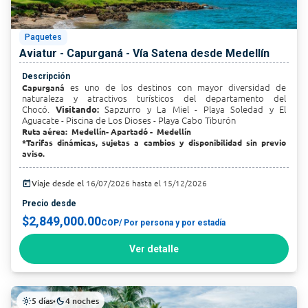
Paquetes
Aviatur - Capurganá - Vía Satena desde Medellín
Descripción
es uno de los destinos con mayor diversidad de
Capurganá
naturaleza y atractivos turísticos del departamento del
Chocó.
Sapzurro
y La Miel - Playa Soledad y El
Visitando:
Aguacate - Piscina de Los Dioses - Playa Cabo Tiburón
Ruta aérea: Medellín- Apartadó - Medellín
*Tarifas dinámicas, sujetas a cambios y disponibilidad sin previo
aviso.
today
Viaje desde el
16/07/2026 hasta el 15/12/2026
Precio desde
$2,849,000.00
COP
/ Por persona y por estadía
Ver detalle
5 días
4 noches
light_mode
•
dark_mode