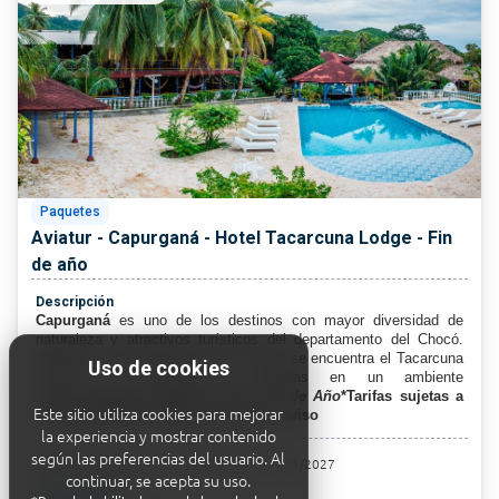
Paquetes
Aviatur - Capurganá - Hotel Tacarcuna Lodge - Fin
de año
Descripción
Capurganá
es uno de los destinos con mayor diversidad de
naturaleza y atractivos turísticos del departamento del Chocó.
Ubicado a 200 metros del mar Caribe, se encuentra el Tacarcuna
Uso de cookies
Lodge; un complejo de cabañas en un ambiente
natural.
Programa especial para Fin de Año
*Tarifas sujetas a
Este sitio utiliza cookies para mejorar
disponibilidad y cambio sin previo aviso
la experiencia y mostrar contenido
según las preferencias del usuario. Al
today
Viaje desde el
20/12/2026 hasta el 15/01/2027
continuar, se acepta su uso.
Precio desde