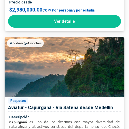
Precio desde
$2,980,000.00
COP
/ Por persona y por estadía
Ver detalle
5 días
4 noches
light_mode
•
dark_mode
Paquetes
Aviatur - Capurganá - Vía Satena desde Medellín
Descripción
es uno de los destinos con mayor diversidad de
Capurganá
naturaleza y atractivos turísticos del departamento del Chocó.