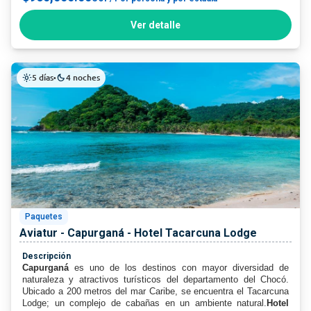
Ver detalle
5 días
4 noches
light_mode
•
dark_mode
Paquetes
Aviatur - Capurganá - Hotel Tacarcuna Lodge
Descripción
Capurganá
es uno de los destinos con mayor diversidad de
naturaleza y atractivos turísticos del departamento del Chocó.
Ubicado a 200 metros del mar Caribe, se encuentra el Tacarcuna
Lodge; un complejo de cabañas en un ambiente natural.
Hotel