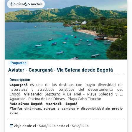
6 días
5 noches
light_mode
•
dark_mode
Paquetes
Aviatur - Capurganá - Vía Satena desde Bogotá
Descripción
es uno de los destinos con mayor diversidad de
Capurganá
naturaleza y atractivos turísticos del departamento del
Chocó.
Sapzurro
y La Miel - Playa Soledad y El
Visitando:
Aguacate - Piscina de Los Dioses - Playa Cabo Tiburón
Ruta aérea: Bogotá - Apartadó - Bogotá
*Tarifas dinámicas, sujetas a cambios y disponibilidad sin previo
aviso.
today
Viaje desde el
15/06/2026 hasta el 15/12/2026