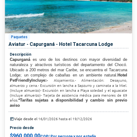
Paquetes
Aviatur - Capurganá - Hotel Tacarcuna Lodge
Descripción
Capurganá
es uno de los destinos con mayor diversidad de
naturaleza y atractivos turísticos del departamento del Chocó.
Ubicado a 200 metros del mar Caribe, se encuentra el Tacarcuna
Lodge; un complejo de cabañas en un ambiente natural.
Hotel
Alojamiento.- Alimentación: Desayuno,
PetFriendlyIncluye:-
almuerzo y cena.- Excursión en lancha a Sapzurro y caminata a la Miel.
(Incluye almuerzo)- Excursión en lancha a Playa soledad y el aguacate
(Incluye almuerzo)- Tarjeta de asistencia médica para menores de 69
años.
*Tarifas sujetas a disponibilidad y cambio sin previo
aviso
today
Viaje desde el
16/01/2026 hasta el 19/12/2026
Precio desde
$960,000.00
COP
/ Por persona y por estadía