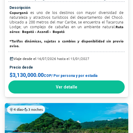
Descripción
es uno de los destinos con mayor diversidad de
Capurganá
naturaleza y atractivos turísticos del departamento del Chocó.
Ubicado a 200 metros del mar Caribe, se encuentra el Tacarcuna
Lodge; un complejo de cabañas en un ambiente natural.
Ruta
aérea: Bogotá - Acandí - Bogotá
*Tarifas dinámicas, sujetas a cambios y disponibilidad sin previo
aviso.
today
Viaje desde el
16/07/2026 hasta el 15/01/2027
Precio desde
$3,130,000.00
COP
/ Por persona y por estadía
Ver detalle
4 días
3 noches
light_mode
•
dark_mode