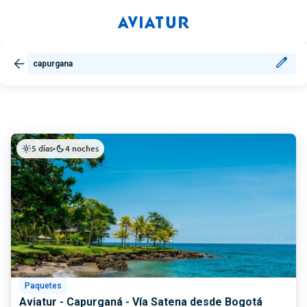
capurgana
5 días
4 noches
light_mode
•
dark_mode
Paquetes
Aviatur - Capurganá - Vía Satena desde Bogotá