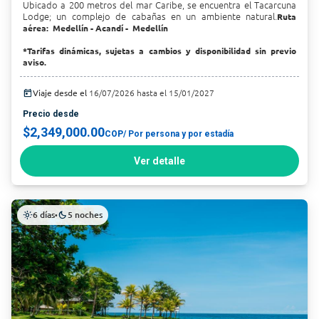
Ubicado a 200 metros del mar Caribe, se encuentra el Tacarcuna
Lodge; un complejo de cabañas en un ambiente natural.
Ruta
aérea: Medellín - Acandí - Medellín
*Tarifas dinámicas, sujetas a cambios y disponibilidad sin previo
aviso.
today
Viaje desde el
16/07/2026 hasta el 15/01/2027
Precio desde
$2,349,000.00
COP
/ Por persona y por estadía
Ver detalle
6 días
5 noches
light_mode
•
dark_mode