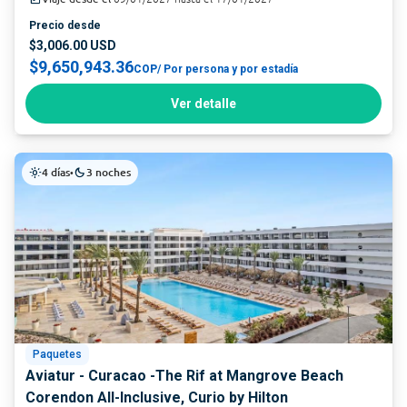
Precio desde
$3,006.00 USD
$9,650,943.36
COP
/ Por persona y por estadía
Ver detalle
4 días
3 noches
light_mode
•
dark_mode
Paquetes
Aviatur - Curacao -The Rif at Mangrove Beach
Corendon All-Inclusive, Curio by Hilton