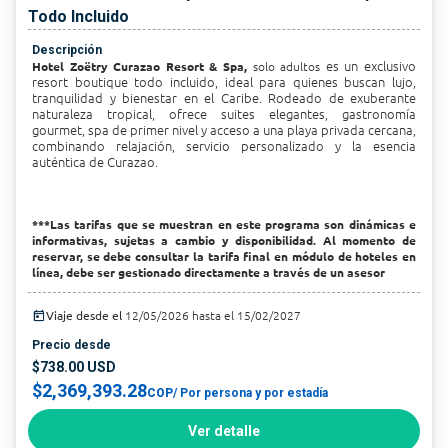
Todo Incluido
Descripción
es un exclusivo
Hotel Zoëtry Curazao Resort & Spa,
solo adultos
resort boutique todo incluido, ideal para quienes buscan lujo,
tranquilidad y bienestar en el Caribe. Rodeado de exuberante
naturaleza tropical, ofrece suites elegantes, gastronomía
gourmet, spa de primer nivel y acceso a una playa privada cercana,
combinando relajación, servicio personalizado y la esencia
auténtica de Curazao.
***Las tarifas que se muestran en este programa son dinámicas e
informativas, sujetas a cambio y disponibilidad. Al momento de
reservar, se debe consultar la tarifa final en módulo de hoteles en
línea, debe ser gestionado directamente a través de un asesor
today
Viaje desde el
12/05/2026 hasta el 15/02/2027
Precio desde
$738.00 USD
$2,369,393.28
COP
/ Por persona y por estadía
Ver detalle