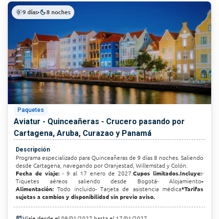
9 días
8 noches
light_mode
•
dark_mode
Paquetes
Aviatur - Quinceañeras - Crucero pasando por
Cartagena, Aruba, Curazao y Panamá
Descripción
Programa especializado para Quinceañeras de 9 días 8 noches. Saliendo
desde Cartagena, navegando por Oranjestad, Willemstad y Colón.
Fecha de viaje:
- 9 al 17 enero de 2027.
Cupos limitados.
Incluye:
-
Tiquetes aéreos saliendo desde Bogotá- Alojamiento
-
Alimentación:
Todo incluido- Tarjeta de asistencia médica
*Tarifas
sujetas a cambios y disponibilidad sin previo aviso.
today
Viaje desde el
09/01/2027 hasta el 17/01/2027