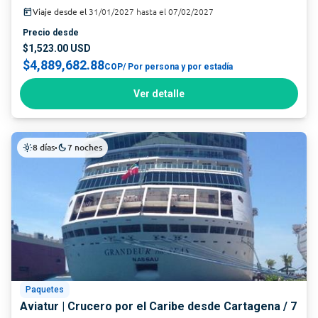
today
Viaje desde el
31/01/2027 hasta el 07/02/2027
Precio desde
$1,523.00 USD
$4,889,682.88
COP
/ Por persona y por estadía
Ver detalle
8 días
7 noches
light_mode
•
dark_mode
Paquetes
Aviatur | Crucero por el Caribe desde Cartagena / 7