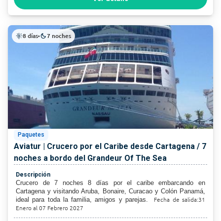
8 días
7 noches
light_mode
•
dark_mode
Paquetes
Aviatur | Crucero por el Caribe desde Cartagena / 7
noches a bordo del Grandeur Of The Sea
Descripción
Crucero de 7 noches 8 días por el caribe embarcando en
Cartagena y visitando Aruba, Bonaire, Curacao y Colón Panamá,
Fecha de salida:31
ideal para toda la familia, amigos y parejas.
Enero al 07 Febrero 2027