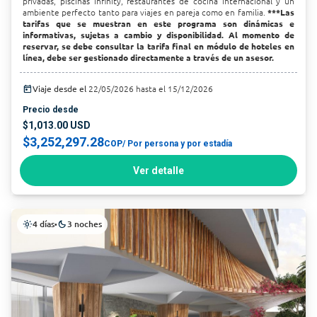
privadas, piscinas infinity, restaurantes de cocina internacional y un
ambiente perfecto tanto para viajes en pareja como en familia.
***Las
tarifas que se muestran en este programa son dinámicas e
informativas, sujetas a cambio y disponibilidad. Al momento de
reservar, se debe consultar la tarifa final en módulo de hoteles en
línea, debe ser gestionado directamente a través de un asesor.
today
Viaje desde el
22/05/2026 hasta el 15/12/2026
Precio desde
$1,013.00 USD
$3,252,297.28
COP
/ Por persona y por estadía
Ver detalle
4 días
3 noches
light_mode
•
dark_mode