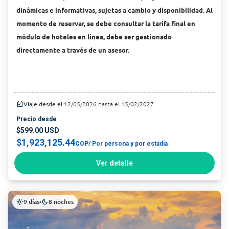
dinámicas e informativas, sujetas a cambio y disponibilidad. Al
momento de reservar, se debe consultar la tarifa final en
módulo de hoteles en línea, debe ser gestionado
directamente a través de un asesor.
today
Viaje desde el
12/05/2026 hasta el 15/02/2027
Precio desde
$599.00 USD
$1,923,125.44
COP
/ Por persona y por estadía
Ver detalle
9 días
8 noches
light_mode
•
dark_mode