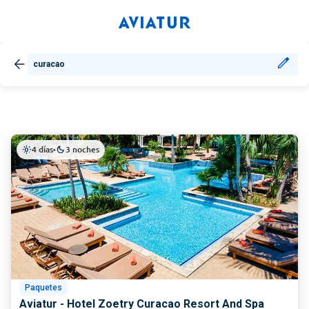
curacao
4 días
3 noches
light_mode
•
dark_mode
Paquetes
Aviatur - Hotel Zoetry Curacao Resort And Spa