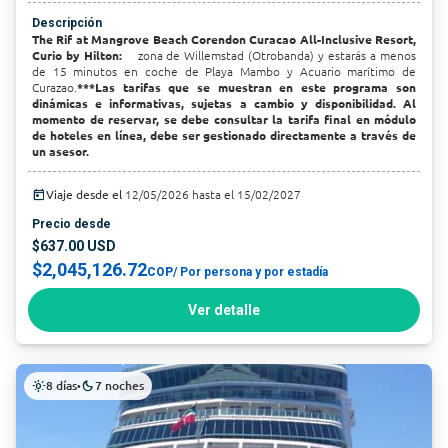
Descripción
The Rif at Mangrove Beach Corendon Curacao All-Inclusive Resort,
Curio by Hilton:
zona de Willemstad (Otrobanda) y estarás a menos
de 15 minutos en coche de Playa Mambo y Acuario marítimo de
Curazao.
***Las tarifas que se muestran en este programa son
dinámicas e informativas, sujetas a cambio y disponibilidad. Al
momento de reservar, se debe consultar la tarifa final en módulo
de hoteles en línea, debe ser gestionado directamente a través de
un asesor.
today
Viaje desde el
12/05/2026 hasta el 15/02/2027
Precio desde
$637.00 USD
$2,045,126.72
COP
/ Por persona y por estadía
Ver detalle
8 días
7 noches
light_mode
•
dark_mode