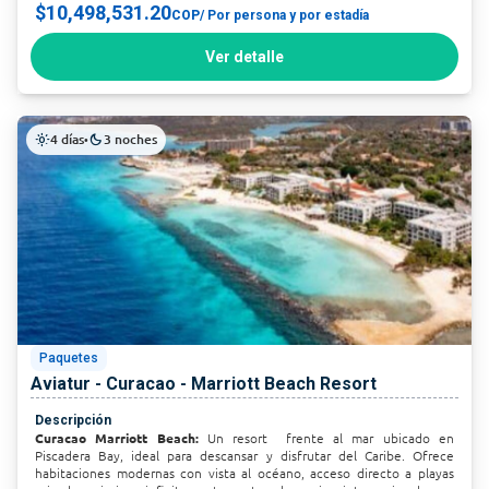
$10,498,531.20
COP
/ Por persona y por estadía
Ver detalle
4 días
3 noches
light_mode
•
dark_mode
Paquetes
Aviatur - Curacao - Marriott Beach Resort
Descripción
Curacao Marriott Beach:
Un resort frente al mar ubicado en
Piscadera Bay, ideal para descansar y disfrutar del Caribe. Ofrece
habitaciones modernas con vista al océano, acceso directo a playas