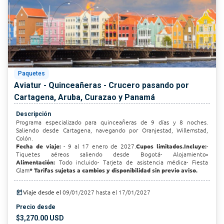
Paquetes
Aviatur - Quinceañeras - Crucero pasando por
Cartagena, Aruba, Curazao y Panamá
Descripción
Programa especializado para quinceañeras de 9 días y 8 noches.
Saliendo desde Cartagena, navegando por Oranjestad, Willemstad,
Colón.
Fecha de viaje:
- 9 al 17 enero de 2027.
Cupos limitados.
Incluye:
-
Tiquetes aéreos saliendo desde Bogotá- Alojamiento
-
Alimentación:
Todo incluido- Tarjeta de asistencia médica- Fiesta
Glam
* Tarifas sujetas a cambios y disponibilidad sin previo aviso.
today
Viaje desde el
09/01/2027 hasta el 17/01/2027
Precio desde
$3,270.00 USD