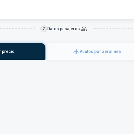
2
Datos pasajeros
 precio
Vuelos por aerolínea