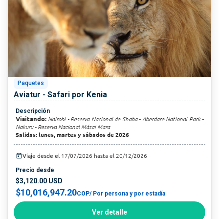
Paquetes
Aviatur - Safari por Kenia
Descripción
Visitando:
Nairobi - Reserva Nacional de Shaba - Aberdare National Park -
Nakuru - Reserva Nacional Másai Mara
Salidas: lunes, martes y sábados de 2026
today
Viaje desde el
17/07/2026 hasta el 20/12/2026
Precio desde
$3,120.00 USD
$10,016,947.20
COP
/ Por persona y por estadía
Ver detalle