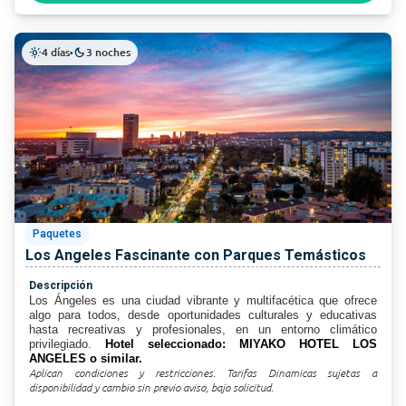
4 días
3 noches
light_mode
•
dark_mode
Paquetes
Los Angeles Fascinante con Parques Temásticos
Descripción
Los Ángeles es una ciudad vibrante y multifacética que ofrece
algo para todos, desde oportunidades culturales y educativas
hasta recreativas y profesionales, en un entorno climático
privilegiado.
Hotel seleccionado: MIYAKO HOTEL LOS
ANGELES o similar.
Aplican condiciones y restricciones. Tarifas Dinamicas sujetas a
disponibilidad y cambio sin previo aviso, bajo solicitud.