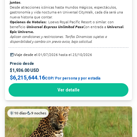
juntos
.
Desde atracciones icónicas hasta mundos mágicos, espectáculos,
gastronomía y vida nocturna en Universal CityWalk, cada día será una
nueva historia que contar.
Opciones de Hoteles:
Loews Royal Pacific Resort o similar. con
beneficio
Universal Express Unlimited Pass
Con entrada a
Universal
Epic Universe.
Aplican condiciones y restricciones. Tarifas Dinamicas sujetas a
disponibilidad y cambio sin previo aviso, bajo solicitud.
today
Viaje desde el
01/07/2026 hasta el 25/10/2026
Precio desde
$1,936.00 USD
$6,215,644.16
COP
/ Por persona y por estadía
Ver detalle
10 días
9 noches
light_mode
•
dark_mode