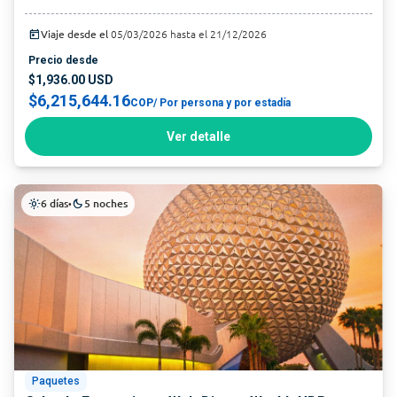
today
Viaje desde el
05/03/2026 hasta el 21/12/2026
Precio desde
$1,936.00 USD
$6,215,644.16
COP
/ Por persona y por estadía
Ver detalle
6 días
5 noches
light_mode
•
dark_mode
Paquetes