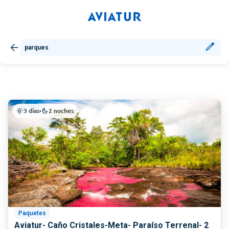
parques
3 días
2 noches
light_mode
•
dark_mode
Paquetes
Aviatur- Caño Cristales-Meta- Paraíso Terrenal- 2