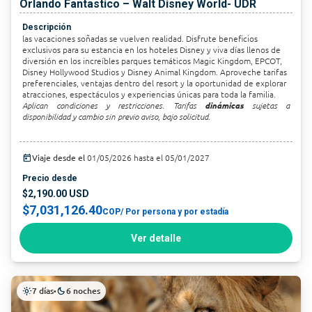
Orlando Fantastico – Walt Disney World- UDR
Descripción
las vacaciones soñadas se vuelven realidad. Disfrute beneficios
exclusivos para su estancia en los hoteles Disney y viva días llenos de
diversión en los increíbles parques temáticos Magic Kingdom, EPCOT,
Disney Hollywood Studios y Disney Animal Kingdom. Aproveche tarifas
preferenciales, ventajas dentro del resort y la oportunidad de explorar
atracciones, espectáculos y experiencias únicas para toda la familia.
Aplican condiciones y restricciones. Tarifas
dinámicas
sujetas a
disponibilidad y cambio sin previo aviso, bajo solicitud.
today
Viaje desde el
01/05/2026 hasta el 05/01/2027
Precio desde
$2,190.00 USD
$7,031,126.40
COP
/ Por persona y por estadía
Ver detalle
7 días
6 noches
light_mode
•
dark_mode