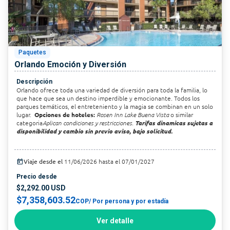
Paquetes
Orlando Emoción y Diversión
Descripción
Orlando ofrece toda una variedad de diversión para toda la familia, lo
que hace que sea un destino imperdible y emocionante. Todos los
parques temáticos, el entreteniento y la magia se combinan en un solo
lugar.
Opciones de hoteles:
Rosen Inn Lake Buena Vista
o similar
categoria
Aplican condiciones y restricciones.
Tarifas dinamicas sujetas a
disponibilidad y cambio sin previo aviso, bajo solicitud.
today
Viaje desde el
11/06/2026 hasta el 07/01/2027
Precio desde
$2,292.00 USD
$7,358,603.52
COP
/ Por persona y por estadía
Ver detalle