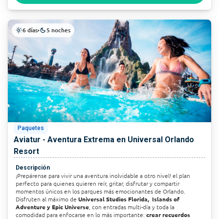
6 días
5 noches
light_mode
•
dark_mode
Paquetes
Aviatur - Aventura Extrema en Universal Orlando
Resort
Descripción
¡Prepárense para vivir una aventura inolvidable a otro nivel! el plan
perfecto para quienes quieren reír, gritar, disfrutar y compartir
momentos únicos en los parques más emocionantes de Orlando.
Disfruten al máximo de
Universal Studios Florida, Islands of
Adventure y Epic Universe
, con entradas multi-día y toda la
comodidad para enfocarse en lo más importante:
crear recuerdos