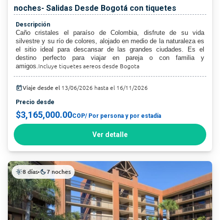
noches- Salidas Desde Bogotá con tiquetes
Descripción
Caño cristales el paraíso de Colombia, disfrute de su vida
silvestre y su río de colores, alojado en medio de la naturaleza es
el sitio ideal para descansar de las grandes ciudades. Es el
destino perfecto para viajar en pareja o con familia y
Incluye tiquetes aereos desde Bogota
amigos.
today
Viaje desde el
13/06/2026 hasta el 16/11/2026
Precio desde
$3,165,000.00
COP
/ Por persona y por estadía
Ver detalle
8 días
7 noches
light_mode
•
dark_mode