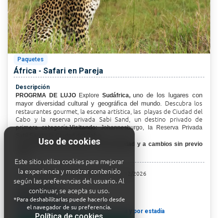
Paquetes
África - Safari en Pareja
Descripción
uno de los lugares con
PROGRMA DE LUJO
Explore
Sudáfrica,
D
escubra los
mayor diversidad cultural y geográfica del mundo.
restaurantes gourmet, la escena artística, las playas de Ciudad del
Cabo y
la reserva privada Sabi Sand, un destino privado de
primera categoría.
Visitando:
Johannesburgo, la Reserva Privada
Sabi Sand y la Ciudad del Cabo.
Uso de cookies
*Las tarifas están sujetas a disponibilidad y a cambios sin previo
aviso.
Este sitio utiliza cookies para mejorar
la experiencia y mostrar contenido
today
Viaje desde el
01/04/2026 hasta el 19/12/2026
según las preferencias del usuario. Al
Precio desde
continuar, se acepta su uso.
$8,595.00 USD
*Para deshabilitarlas puede hacerlo desde
el navegador de su preferencia.
$27,594,763.20
COP
/ Por persona y por estadía
Política de cookies