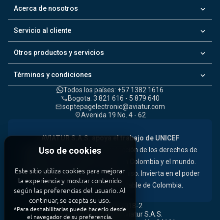
tendencias de viaje y promociones que no querrá perderse.
keyboard_arrow_down
Acerca de nosotros
keyboard_arrow_down
Servicio al cliente
keyboard_arrow_down
Otros productos y servicios
keyboard_arrow_down
Términos y condiciones
Todos los países: +57 1382 1616
Bogota: 3 821 616 - 5 879 640
call
soptepagelectronic@aviatur.com
mail
Avenida 19 No. 4 - 62
location_on
Uso de cookies
AVIATUR S.A.S. apoya el trabajo de UNICEF
comprometiéndose con la protección de los derechos de
Este sitio utiliza cookies para mejorar
las niñas, niños y adolescentes en Colombia y el mundo.
la experiencia y mostrar contenido
Necesitamos también su compromiso. Invierta en el poder
según las preferencias del usuario. Al
de los niños, el valor más rentable de Colombia.
continuar, se acepta su uso.
*Para deshabilitarlas puede hacerlo desde
el navegador de su preferencia.
NIT: 860.000.018-2
description