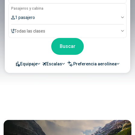
Pasajeros y cabina
1 pasajero
Todas las clases
Buscar
Equipaje
Escalas
Preferencia aerolínea
Tiquetes de Bogotá a Medellín
desde $165.000
Vuelos de Bogotá a Cartagena
desde $115.000