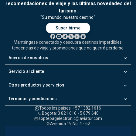
recomendaciones de viaje y las últimas novedades del
turismo.
"Su mundo, nuestro destino."
Suscribirme
Manténgase conectado y descubra destinos imperdibles,
tendencias de viaje y promociones que no querrá perderse.
keyboard_arrow_down
Acerca de nosotros
keyboard_arrow_down
Servicio al cliente
keyboard_arrow_down
Otros productos y servicios
keyboard_arrow_down
Términos y condiciones
Todos los países: +57 1382 1616
Bogota: 3 821 616 - 5 879 640
call
soptepagelectronic@aviatur.com
mail
Avenida 19 No. 4 - 62
location_on