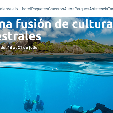
eles
Vuelo + hotel
Paquetes
Cruceros
Autos
Parques
Asistencia
Ta
una fusión de cultur
strales
 del
16
al
21 de julio