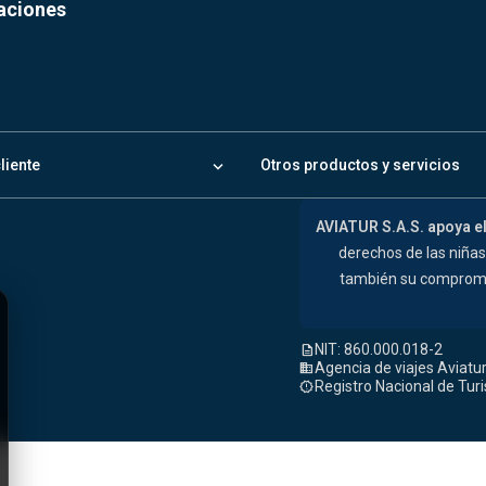
daciones
keyboard_arrow_down
cliente
Otros productos y servicios
AVIATUR S.A.S. apoya e
derechos de las niña
también su compromiso
NIT: 860.000.018-2
description
Agencia de viajes Aviatur
domain
Registro Nacional de Tur
release_alert