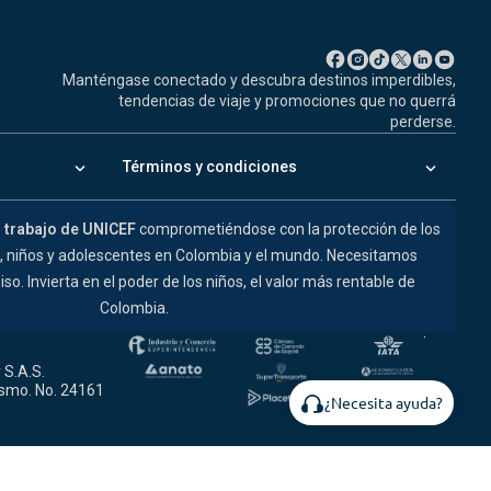
Manténgase conectado y descubra destinos imperdibles,
tendencias de viaje y promociones que no querrá
perderse.
keyboard_arrow_down
keyboard_arrow_down
Términos y condiciones
l trabajo de UNICEF
comprometiéndose con la protección de los
s, niños y adolescentes en Colombia y el mundo. Necesitamos
. Invierta en el poder de los niños, el valor más rentable de
Colombia.
 S.A.S.
ismo. No. 24161
¿Necesita ayuda?