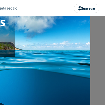
rjeta regalo
Ingresar
as