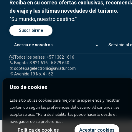
Reciba en su correo ofertas exclusivas, recomen
de viaje y las últimas novedades del turismo.
"Su mundo, nuestro destino."
Suscribirme
keyboard_arrow_down
Acerca de nosotros
Servicio al 
Todos los países: +57 1382 1616
Bogota: 3 821 616 - 5 879 640
call
soptepagelectronic@aviatur.com
mail
Avenida 19 No. 4 - 62
location_on
Uso de cookies
Este sitio utiliza cookies para mejorar la experiencia y mostrar
contenido según las preferencias del usuario. Al continuar, se
acepta su uso.
*Para deshabilitarlas puede hacerlo desde el
navegador de su preferencia.
Política de cookies
Aceptar cookies