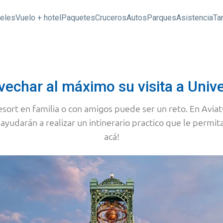
eles
Vuelo + hotel
Paquetes
Cruceros
Autos
Parques
Asistencia
Ta
echar al máximo su visita a Univ
sort en familia o con amigos puede ser un reto. En Aviatur 
yudarán a realizar un intinerario practico que le permita
acá!