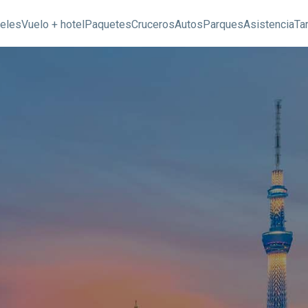
eles
Vuelo + hotel
Paquetes
Cruceros
Autos
Parques
Asistencia
Ta