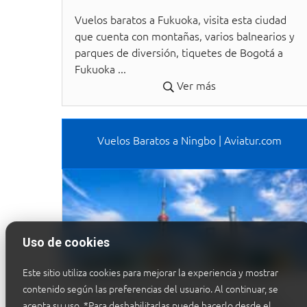
Vuelos baratos a Fukuoka, visita esta ciudad
que cuenta con montañas, varios balnearios y
parques de diversión, tiquetes de Bogotá a
Fukuoka ...
Ver más
Vuelos Baratos a Ningbo | Aviatur.com
Uso de cookies
Este sitio utiliza cookies para mejorar la experiencia y mostrar
contenido según las preferencias del usuario. Al continuar, se
Vuelos baratos a Ningbo, conoce los sitios
acepta su uso.
*Para deshabilitarlas puede hacerlo desde el