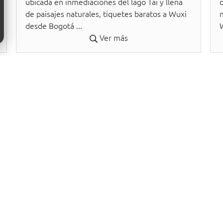
ubicada en inmediaciones del lago Tai y llena
o
de paisajes naturales, tiquetes baratos a Wuxi
desde Bogotá ...
Ver más
daciones
keyboard_arrow_down
cliente
Otros productos y servicios
AVIATUR S.A.S. apoya e