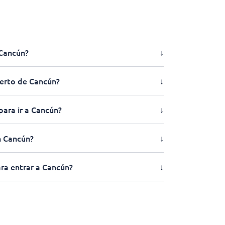
 Cancún?
↓
erto de Cancún?
↓
para ir a Cancún?
↓
n Cancún?
↓
ra entrar a Cancún?
↓