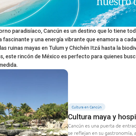
orno paradisíaco, Cancún es un destino que lo tiene tod
ria fascinante y una energía vibrante que enamora a cada
as ruinas mayas en Tulum y Chichén Itzá hasta la biodi
s, este rincón de México es perfecto para quienes busc
 medida.
Cultura en Cancún
Cultura maya y hospi
Cancún es una puerta de entrada
se reflejan en su gastronomía, 