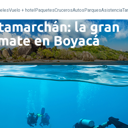
eles
Vuelo + hotel
Paquetes
Cruceros
Autos
Parques
Asistencia
Ta
tamarchán: la gran
omate en Boyacá