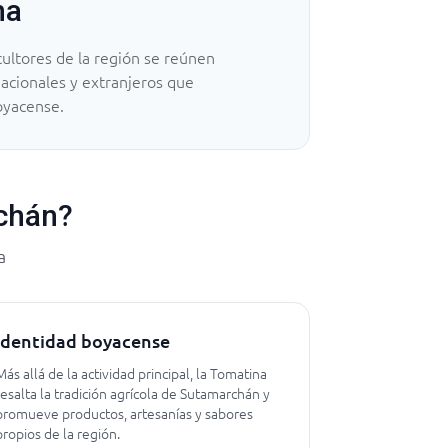
ha
cultores de la región se reúnen
 nacionales y extranjeros que
boyacense.
rchán?
a
Identidad boyacense
Más allá de la actividad principal, la Tomatina
resalta la tradición agrícola de Sutamarchán y
promueve productos, artesanías y sabores
propios de la región.