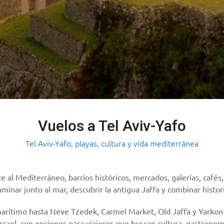
Vuelos a Tel Aviv-Yafo
Tel Aviv-Yafo, playas, cultura y vida mediterránea
e al Mediterráneo, barrios históricos, mercados, galerías, cafés,
aminar junto al mar, descubrir la antigua Jaffa y combinar histo
marítimo hasta Neve Tzedek, Carmel Market, Old Jaffa y Yarkon 
 Israel, con opciones para viajeros que buscan cultura, gastrono