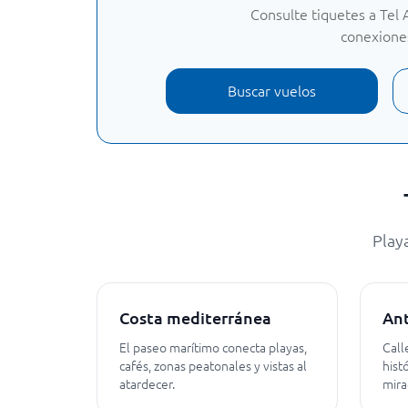
Consulte tiquetes a Tel 
conexiones
Buscar vuelos
Play
Costa mediterránea
Ant
El paseo marítimo conecta playas,
Call
cafés, zonas peatonales y vistas al
hist
atardecer.
mira