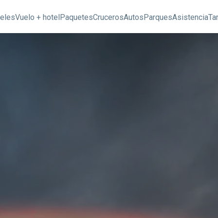
eles
Vuelo + hotel
Paquetes
Cruceros
Autos
Parques
Asistencia
Ta