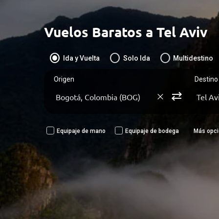
Vuelos Baratos
a Tel Aviv
radio_button_checked
radio_button_unchecked
radio_button_unchecked
Ida y Vuelta
Solo Ida
Multidestino
Origen
Destino
|
|
sync_alt
maximize
Equipaje de mano
Equipaje de bodega
Más opc