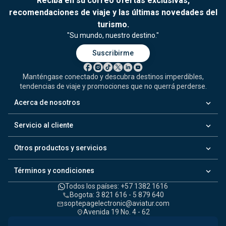
Reciba en su correo ofertas exclusivas,
recomendaciones de viaje y las últimas novedades del
turismo.
"Su mundo, nuestro destino."
Suscribirme
Manténgase conectado y descubra destinos imperdibles,
tendencias de viaje y promociones que no querrá perderse.
keyboard_arrow_down
Acerca de nosotros
keyboard_arrow_down
Servicio al cliente
keyboard_arrow_down
Otros productos y servicios
keyboard_arrow_down
Términos y condiciones
Todos los países: +57 1382 1616
Bogota: 3 821 616 - 5 879 640
call
soptepagelectronic@aviatur.com
mail
Avenida 19 No. 4 - 62
location_on