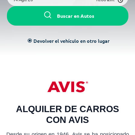
Buscar en Autos
Devolver el vehículo en otro lugar
radio_button_checked
ALQUILER DE CARROS
CON AVIS
Desde su origen en 1946, Avis se ha posicionado