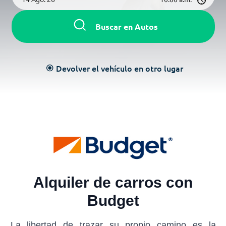
Buscar en Autos
Devolver el vehículo en otro lugar
radio_button_checked
Alquiler de carros con
Budget
La libertad de trazar su propio camino es la