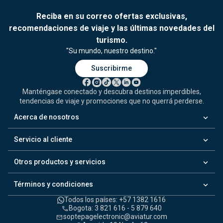
Reciba en su correo ofertas exclusivas,
recomendaciones de viaje y las últimas novedades del
turismo.
"Su mundo, nuestro destino."
Suscribirme
Manténgase conectado y descubra destinos imperdibles,
tendencias de viaje y promociones que no querrá perderse.
keyboard_arrow_down
Acerca de nosotros
keyboard_arrow_down
Servicio al cliente
keyboard_arrow_down
Otros productos y servicios
keyboard_arrow_down
Términos y condiciones
Todos los países: +57 1382 1616
Bogota: 3 821 616 - 5 879 640
call
soptepagelectronic@aviatur.com
mail