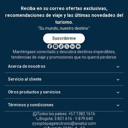
Reciba en su correo ofertas exclusivas,
recomendaciones de viaje y las últimas novedades del
turismo.
"Su mundo, nuestro destino."
Suscribirme
Manténgase conectado y descubra destinos imperdibles,
tendencias de viaje y promociones que no querrá perderse.
keyboard_arrow_down
Acerca de nosotros
keyboard_arrow_down
Servicio al cliente
keyboard_arrow_down
Otros productos y servicios
keyboard_arrow_down
Términos y condiciones
Todos los países: +57 1382 1616
Bogota: 3 821 616 - 5 879 640
call
soptepagelectronic@aviatur.com
mail